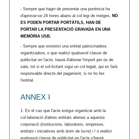
- Sempre que hagin de presentar una ponència ha
d'aprovar-se 24 hores abans al col·legi de metges,
NO
ES PODEN PORTAR PORTÀTILS, HAN DE
PORTAR LA PRESENTACIÓ GRAVADA EN UNA
MEMÒRIA USB.
- Sempre que existeixi una entitat patrocinadora
organitzadora, o que realitzi qualsevol classe de
publicitat en l'acte, haurá d'abonar l'import per ús de
sala, tot si el sol·licitant sigui un col·legiat, qui es farà
responsable directe del pagament, si no ho fes
l'entitat.
ANNEX I
1. En el cas que l'acte estigui organitzat amb la
col·laboració d'altres entitats alienes a aquesta
corporació (institucions, laboratoris, empreses,
entitats i iniciatives amb ànim de lucre) i / o realitzi
qualsevol classe de publicitat en l'acte s'haurà