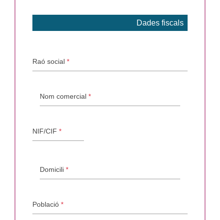
Dades fiscals
Raó social
*
Nom comercial
*
NIF/CIF
*
Domicili
*
Població
*