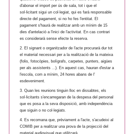
d'abonar el import per ús de sala, tot i que el
sol·licitant sigui un col·legiat, qui es farà responsable
directe del pagament, si no ho fes l'entitat. El
pagament s'haurà de realitzar amb un mínim de 15
dies d'antelació a l'inici de l'activitat. En cas contrari
es considerarà sense efecte la reserva.
2. El signant o organitzador de l'acte procurarà dur tot
el material necessari per a la realització de la mateixa
(folis, fotocòpies, bolígrafs, carpetes, punters, aigües
per als assistents ...). En aquest cas, hauran d'estar a
l'escola, com a mínim, 24 hores abans de l'
esdeveniment.
3. Quan les reunions tinguin lloc en dissabtes, els
sol·licitants s'encarregaran de la despesa del personal
que es posa a la seva disposició, amb independència
que siguin o no col·legiats.
4. Es recomana que, prèviament a l'acte, s'acudeixi al
COMIB per a realitzar una prova de la projecció del
material audiovisual que utilitzarà.