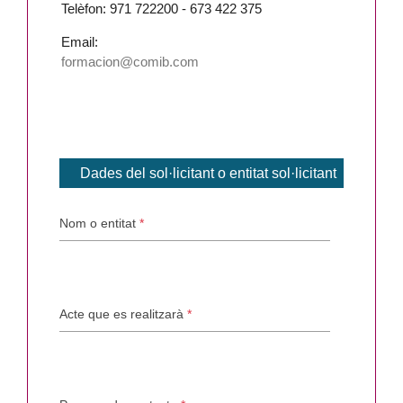
Telèfon: 971 722200 - 673 422 375
Email:
formacion@comib.com
Dades del sol·licitant o entitat sol·licitant
Nom o entitat
*
Acte que es realitzarà
*