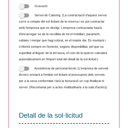
Gravació
Servei de Catering. (La contractació d'aquest servei
corre a compte del sol·licitant de la reserva i es pot contractar
amb l'empresa que es desitgi. L'empresa contractada haurà
d'encarregar-se de la recollida de tot el mobiliari, parament,
safates i menjar que hagi sobrat, en el mateix dia. Es muntarà i
s'oferirà sempre en l'exterior, segons disponibilitat; pel que va
supeditat al lloguer de la terrassa, el cost de la qual es calcularà
automàticament en l'import total del detall de la sol·licitud.)
Assistència de personal tècnic (L'empresa de serveis
tècnics enviarà a l'entitat sol·licitant el pressupost dels serveis
per a la seva conformitat i farà la facturació un cop finalitzat el
servei. (Recomanat per a actes multitudinaris a la sala d'actes))
Detall de la sol·licitud