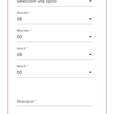
Hora inici:
*
Minut inici:
*
Hora fi:
*
Minut fi:
*
Descripció
*